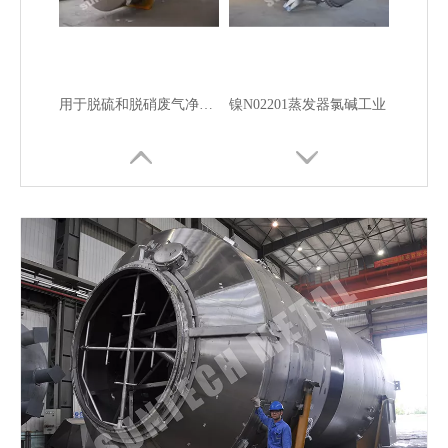
用于脱硫和脱硝废气净化 (EGC) 应用的镍合金 N06059 洗涤器
镍N02201蒸发器氯碱工业
氯碱工业用镍N02201分离器
热交换器工业镍压力容器船用