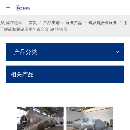
你在这里：
首页
/
产品类别
/
设备产品
/
镍及镍合金设备
/
用
于脱硫和脱硝应用的镍合金 59 洗涤器
产品分类
相关产品
N02201降膜蒸发器
镍合金 N10276/哈氏合金 C-276 热交换器