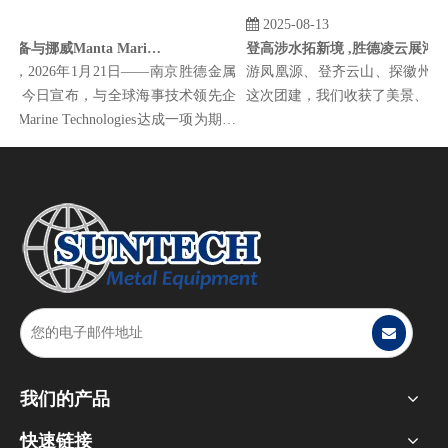
-21
2025-08-13
官宣 | 胜德装备与挪威Manta Marine Technologies达成战略合作，引进成熟EGCS技术赋能绿色航运
登高涉水拓新境 ,胜德凌云展鸿图
陆，2026年1月21日——南京胜德金属
游凤凰源、登齐云山、探徽州古
公司今日宣布，与全球海事技术领先企
这次团建，我们收获了美景、欢
 Marine Technologies达成一项为期五
协议。此次合作将把Mant...
我们的产品
快速链接