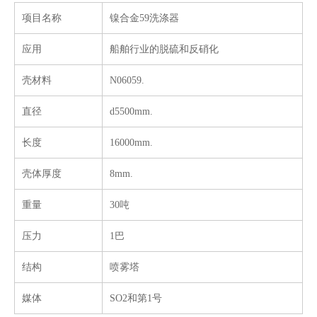
项目名称
镍合金59洗涤器
应用
船舶行业的脱硫和反硝化
柱状合金镍压力容器船用
化工储罐合金镍压力容器船用
壳材料
N06059.
直径
d5500mm.
长度
16000mm.
壳体厚度
8mm.
重量
30吨
压力
1巴
结构
喷雾塔
镍合金 N10276 预热器
用于脱硫和脱硝应用的镍合金 59 洗涤器
媒体
SO2和第1号